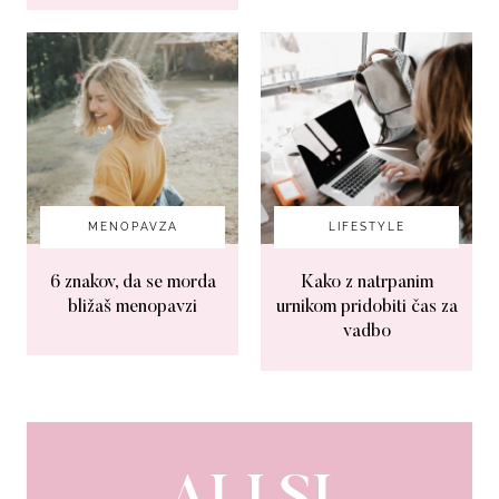
MENOPAVZA
LIFESTYLE
6 znakov, da se morda
Kako z natrpanim
bližaš menopavzi
urnikom pridobiti čas za
vadbo