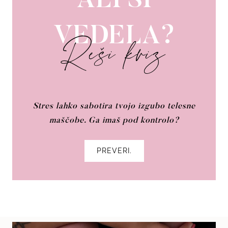
ALI SI
VEDELA?
Reši kviz
Stres lahko sabotira tvojo izgubo telesne
maščobe. Ga imaš pod kontrolo?
PREVERI.