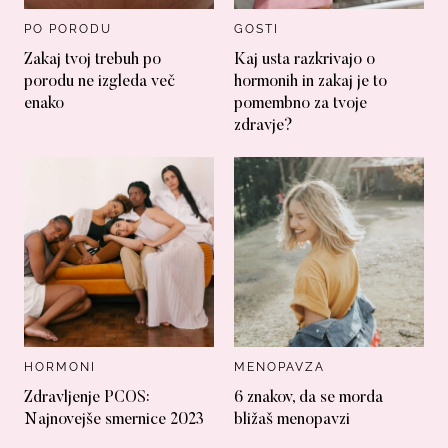
PO PORODU
GOSTI
Zakaj tvoj trebuh po
Kaj usta razkrivajo o
porodu ne izgleda več
hormonih in zakaj je to
enako
pomembno za tvoje
zdravje?
HORMONI
MENOPAVZA
Zdravljenje PCOS:
6 znakov, da se morda
Najnovejše smernice 2023
bližaš menopavzi