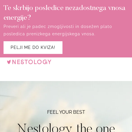
Te skrbijo posledice nezadostnega vnosa
energije?
Preveri ali je padec zmogljivosti in dosežen plato
posledica prenizkega energijskega vnosa.
PELJI ME DO KVIZA!
FEEL YOUR BEST
Nestology, the one