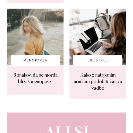
MENOPAVZA
LIFESTYLE
6 znakov, da se morda
Kako z natrpanim
bližaš menopavzi
urnikom pridobiti čas za
vadbo