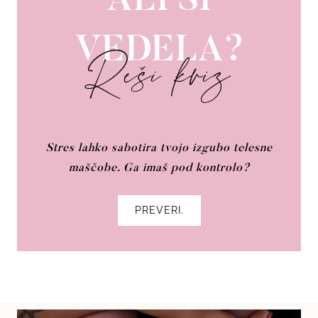
ALI SI
VEDELA?
Reši kviz
Stres lahko sabotira tvojo izgubo telesne
maščobe. Ga imaš pod kontrolo?
PREVERI.