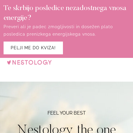
Te skrbijo posledice nezadostnega vnosa
energije?
Preveri ali je padec zmogljivosti in dosežen plato
posledica prenizkega energijskega vnosa.
PELJI ME DO KVIZA!
FEEL YOUR BEST
Nestology, the one