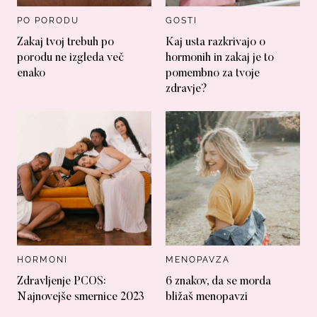
PO PORODU
GOSTI
Zakaj tvoj trebuh po
Kaj usta razkrivajo o
porodu ne izgleda več
hormonih in zakaj je to
enako
pomembno za tvoje
zdravje?
HORMONI
MENOPAVZA
Zdravljenje PCOS:
6 znakov, da se morda
Najnovejše smernice 2023
bližaš menopavzi