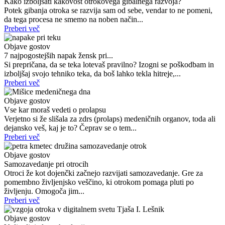
Kako izboljšati kakovost otrokovega gibalnega razvoja?
Potek gibanja otroka se razvija sam od sebe, vendar to ne pomeni,
da tega procesa ne smemo na noben način...
Preberi več
Objave gostov
7 najpogostejših napak žensk pri...
Si prepričana, da se teka lotevaš pravilno? Izogni se poškodbam in
izboljšaj svojo tehniko teka, da boš lahko tekla hitreje,...
Preberi več
Objave gostov
Vse kar moraš vedeti o prolapsu
Verjetno si že slišala za zdrs (prolaps) medeničnih organov, toda ali
dejansko veš, kaj je to? Čeprav se o tem...
Preberi več
Objave gostov
Samozavedanje pri otrocih
Otroci že kot dojenčki začnejo razvijati samozavedanje. Gre za
pomembno življenjsko veščino, ki otrokom pomaga pluti po
življenju. Omogoča jim...
Preberi več
Objave gostov