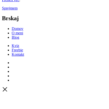
Sprejmem
Brskaj
Domov
O meni
Blog
Kviz
Freebie
Kontakt