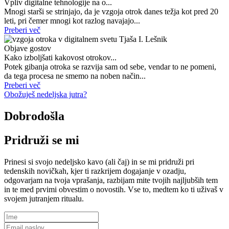
Vpliv digitalne tehnologije na o...
Mnogi starši se strinjajo, da je vzgoja otrok danes težja kot pred 20
leti, pri čemer mnogi kot razlog navajajo...
Preberi več
Objave gostov
Kako izboljšati kakovost otrokov...
Potek gibanja otroka se razvija sam od sebe, vendar to ne pomeni,
da tega procesa ne smemo na noben način...
Preberi več
Obožuješ nedeljska jutra?
Dobrodošla
Pridruži se mi
Prinesi si svojo nedeljsko kavo (ali čaj) in se mi pridruži pri
tedenskih novičkah, kjer ti razkrijem dogajanje v ozadju,
odgovarjam na tvoja vprašanja, razbijam mite tvojih najljubših tem
in te med prvimi obvestim o novostih. Vse to, medtem ko ti uživaš v
svojem jutranjem ritualu.