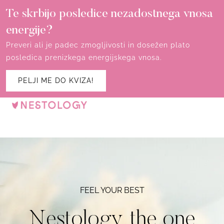
Te skrbijo posledice nezadostnega vnosa
energije?
Preveri ali je padec zmogljivosti in dosežen plato
posledica prenizkega energijskega vnosa.
PELJI ME DO KVIZA!
FEEL YOUR BEST
Nestology, the one