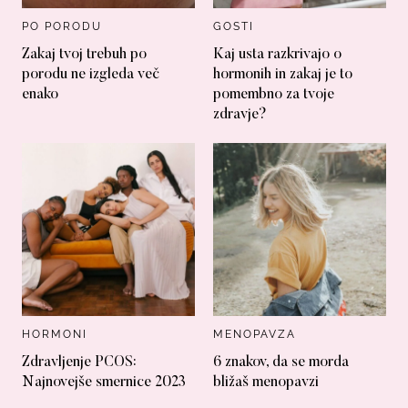
PO PORODU
GOSTI
Zakaj tvoj trebuh po
Kaj usta razkrivajo o
porodu ne izgleda več
hormonih in zakaj je to
enako
pomembno za tvoje
zdravje?
HORMONI
MENOPAVZA
Zdravljenje PCOS:
6 znakov, da se morda
Najnovejše smernice 2023
bližaš menopavzi