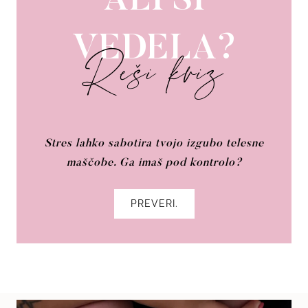
ALI SI
VEDELA?
Reši kviz
Stres lahko sabotira tvojo izgubo telesne
maščobe. Ga imaš pod kontrolo?
PREVERI.