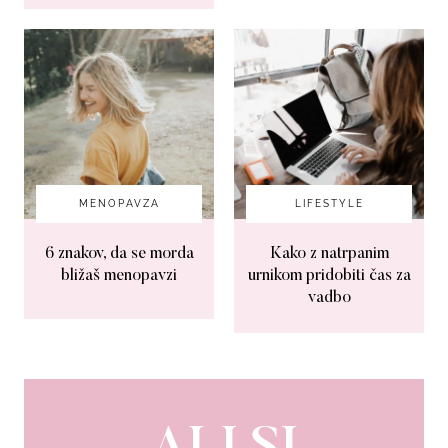
MENOPAVZA
LIFESTYLE
6 znakov, da se morda
Kako z natrpanim
bližaš menopavzi
urnikom pridobiti čas za
vadbo