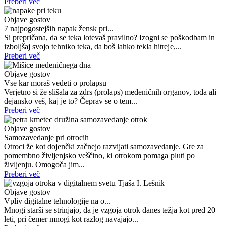
Preberi več
Objave gostov
7 najpogostejših napak žensk pri...
Si prepričana, da se teka lotevaš pravilno? Izogni se poškodbam in
izboljšaj svojo tehniko teka, da boš lahko tekla hitreje,...
Preberi več
Objave gostov
Vse kar moraš vedeti o prolapsu
Verjetno si že slišala za zdrs (prolaps) medeničnih organov, toda ali
dejansko veš, kaj je to? Čeprav se o tem...
Preberi več
Objave gostov
Samozavedanje pri otrocih
Otroci že kot dojenčki začnejo razvijati samozavedanje. Gre za
pomembno življenjsko veščino, ki otrokom pomaga pluti po
življenju. Omogoča jim...
Preberi več
Objave gostov
Vpliv digitalne tehnologije na o...
Mnogi starši se strinjajo, da je vzgoja otrok danes težja kot pred 20
leti, pri čemer mnogi kot razlog navajajo...