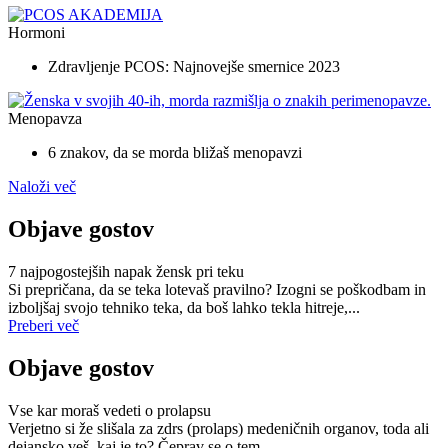
Hormoni
Zdravljenje PCOS: Najnovejše smernice 2023
Menopavza
6 znakov, da se morda bližaš menopavzi
Naloži več
Objave gostov
7 najpogostejših napak žensk pri teku
Si prepričana, da se teka lotevaš pravilno? Izogni se poškodbam in
izboljšaj svojo tehniko teka, da boš lahko tekla hitreje,...
Preberi več
Objave gostov
Vse kar moraš vedeti o prolapsu
Verjetno si že slišala za zdrs (prolaps) medeničnih organov, toda ali
dejansko veš, kaj je to? Čeprav se o tem...