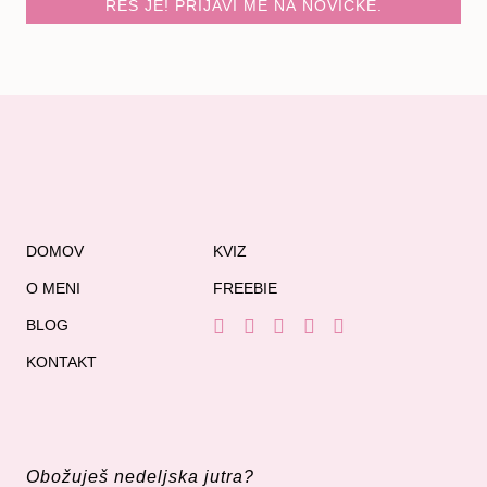
RES JE! PRIJAVI ME NA NOVIČKE.
DOMOV
KVIZ
O MENI
FREEBIE
BLOG
KONTAKT
Obožuješ nedeljska jutra?