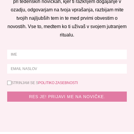
pri tedenskih novičkah, kjer ti razkrijem dogajanje v
ozadju, odgovarjam na tvoja vprašanja, razbijam mite
tvojih najljubših tem in te med prvimi obvestim o
novostih. Vse to, medtem ko ti uživaš v svojem jutranjem
ritualu.
STRINJAM SE S
POLITIKO ZASEBNOSTI
RES JE! PRIJAVI ME NA NOVIČKE.