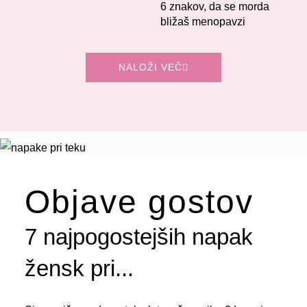
6 znakov, da se morda
bližaš menopavzi
NALOŽI VEČ
Objave gostov
7 najpogostejših napak
žensk pri...