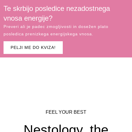
Te skrbijo posledice nezadostnega
vnosa energije?
Preveri ali je padec zmogljivosti in dosežen plato
posledica prenizkega energijskega vnosa.
PELJI ME DO KVIZA!
FEEL YOUR BEST
Nestology, the