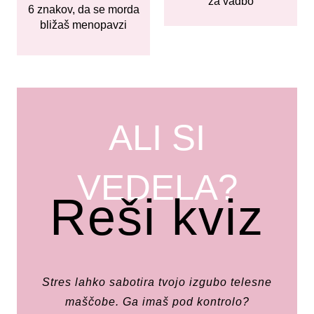
za vadbo
6 znakov, da se morda
bližaš menopavzi
ALI SI
VEDELA?
Reši kviz
Stres lahko sabotira tvojo izgubo telesne
maščobe. Ga imaš pod kontrolo?