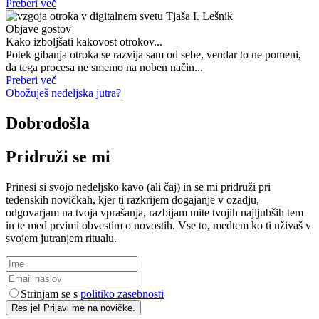
Preberi več
Objave gostov
Kako izboljšati kakovost otrokov...
Potek gibanja otroka se razvija sam od sebe, vendar to ne pomeni,
da tega procesa ne smemo na noben način...
Preberi več
Obožuješ nedeljska jutra?
Dobrodošla
Pridruži se mi
Prinesi si svojo nedeljsko kavo (ali čaj) in se mi pridruži pri
tedenskih novičkah, kjer ti razkrijem dogajanje v ozadju,
odgovarjam na tvoja vprašanja, razbijam mite tvojih najljubših tem
in te med prvimi obvestim o novostih. Vse to, medtem ko ti uživaš v
svojem jutranjem ritualu.
Strinjam se s
politiko zasebnosti
Res je! Prijavi me na novičke.