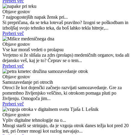
Preberi več
Objave gostov
7 najpogostejših napak žensk pri...
Si prepričana, da se teka lotevaš pravilno? Izogni se poškodbam in
izboljšaj svojo tehniko teka, da boš lahko tekla hitreje,...
Preberi več
Objave gostov
Vse kar moraš vedeti o prolapsu
Verjetno si že slišala za zdrs (prolaps) medeničnih organov, toda ali
dejansko veš, kaj je to? Čeprav se o tem...
Preberi več
Objave gostov
Samozavedanje pri otrocih
Otroci že kot dojenčki začnejo razvijati samozavedanje. Gre za
pomembno življenjsko veščino, ki otrokom pomaga pluti po
življenju. Omogoča jim...
Preberi več
Objave gostov
Vpliv digitalne tehnologije na o...
Mnogi starši se strinjajo, da je vzgoja otrok danes težja kot pred 20
leti, pri čemer mnogi kot razlog navajajo...