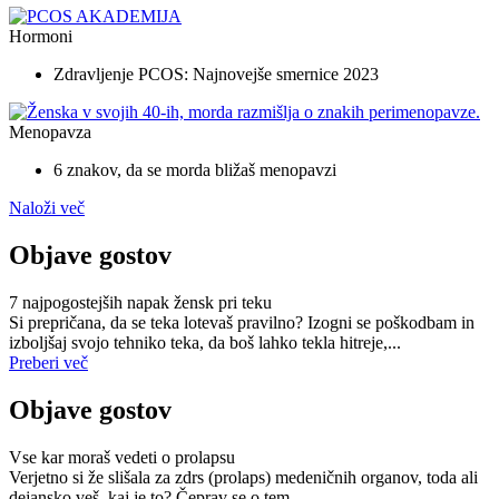
Hormoni
Zdravljenje PCOS: Najnovejše smernice 2023
Menopavza
6 znakov, da se morda bližaš menopavzi
Naloži več
Objave gostov
7 najpogostejših napak žensk pri teku
Si prepričana, da se teka lotevaš pravilno? Izogni se poškodbam in
izboljšaj svojo tehniko teka, da boš lahko tekla hitreje,...
Preberi več
Objave gostov
Vse kar moraš vedeti o prolapsu
Verjetno si že slišala za zdrs (prolaps) medeničnih organov, toda ali
dejansko veš, kaj je to? Čeprav se o tem...